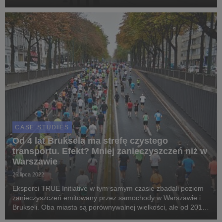
przez kilkanaście miesięcy, po czym miasto wycofało się z
forsowanych wcześniej planów. Fundacja Frank Bold prz...
CASE STUDIES
Od 4 lat Bruksela ma strefę czystego
transportu. Efekt? Mniej zanieczyszczeń niż w
Warszawie
26 lipca 2022
Eksperci TRUE Initiative w tym samym czasie zbadali poziom
zanieczyszczeń emitowany przez samochody w Warszawie i
Brukseli. Oba miasta są porównywalnej wielkości, ale od 2018
r. stolica Belgii ma strefę czystego transportu i przepisy