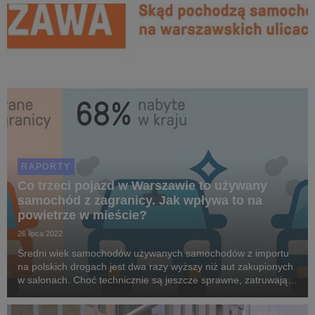
promujące bardziej ekologiczne pojazd...
RAPORTY
Co trzeci pojazd w Warszawie to używany
samochód z zagranicy. Jak wpływa to na
powietrze w mieście?
26 lipca 2022
Średni wiek samochodów używanych samochodów z importu
na polskich drogach jest dwa razy wyższy niż aut zakupionych
w salonach. Choć technicznie są jeszcze sprawne, zatruwają
powietrze dużo intensywniej niż młodsze roczniki. W
Warszawie to jedna z głównych przyczyn słabej...