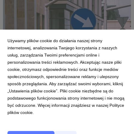
Używamy plików cookie do działania naszej strony
internetowej, analizowania Twojego korzystania z naszych
usług, zarządzania Twoimi preferencjami online i
personalizowania treści reklamowych. Akceptując nasze pliki
cookie, otrzymasz odpowiednie treści oraz funkcje mediów
RAPORTY
społecznościowych, spersonalizowane reklamy i ulepszony
Mieszkańcy Mazowsza chcą zakazu palenia
sposób przeglądania. Aby zarządzać swoimi wyborami, kliknij
węglem w Warszawie i w podwarszawskim
„Ustawienia plików cookie”. Pliki cookie niezbędne są do
obwarzanku
podstawowego funkcjonowania strony internetowej i nie mogą
Z badania przeprowadzonego wśród mieszkańców Mazowsza
być odrzucone. Więcej informacji znajdziesz w naszej Polityce
przez Europejskie Centrum Czystego Powietrza wynika, że
plików cookie.
ponad 2/3 z nich jest za zakazem palenia węglem w
Warszawie, a większość chciałaby też rozciągnięcia go na
otaczające stolicę powiaty. Poparcie dla zaostrzenia u...