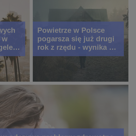
wych
Powietrze w Polsce
 w
pogarsza się już drugi
geles
rok z rzędu - wynika z
 mniej
nowego raportu IQAir
o w
jak i danych GIOŚ