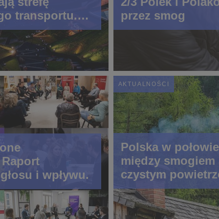
ją strefę
2/3 Polek i Pola
go transportu.
przez smog
zacje pokazują
a
AKTUALNOŚCI
Polska w połowie
cone
między smogiem 
 Raport
czystym powietr
głosu i wpływu.