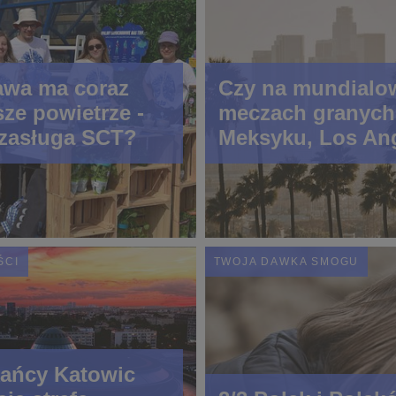
awa ma coraz
Czy na mundialo
ze powietrze -
meczach granych
 zasługa SCT?
Meksyku, Los An
i Houston padnie
bramek? Dlaczeg
smogu gra traci
tempo?
ŚCI
TWOJA DAWKA SMOGU
ańcy Katowic