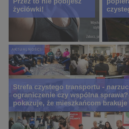
Przez to nie pobijesz
popiera
życiówki!
czyste
Organi
badani
AKTUALNOŚCI
Strefa czystego transportu - narzu
ograniczenie czy wspólna sprawa?
pokazuje, że mieszkańcom brakuje 