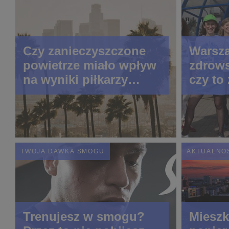
Czy zanieczyszczone
Warsz
powietrze miało wpływ
zdrows
na wyniki piłkarzy
czy to
podczas mundialu? W
smogu gra traci tempo
TWOJA DAWKA SMOGU
AKTUALNO
Trenujesz w smogu?
Mieszk