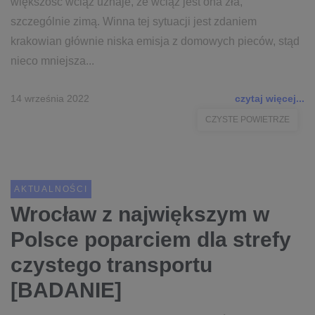
większość wciąż uznaje, że wciąż jest ona zła,
szczególnie zimą. Winna tej sytuacji jest zdaniem
krakowian głównie niska emisja z domowych pieców, stąd
nieco mniejsza...
14 września 2022
czytaj więcej...
CZYSTE POWIETRZE
AKTUALNOŚCI
Wrocław z największym w
Polsce poparciem dla strefy
czystego transportu
[BADANIE]