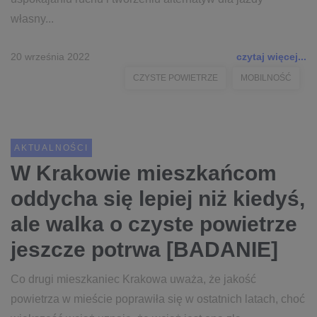
własny...
20 września 2022
czytaj więcej...
CZYSTE POWIETRZE
MOBILNOŚĆ
AKTUALNOŚCI
W Krakowie mieszkańcom
oddycha się lepiej niż kiedyś,
ale walka o czyste powietrze
jeszcze potrwa [BADANIE]
Co drugi mieszkaniec Krakowa uważa, że jakość
powietrza w mieście poprawiła się w ostatnich latach, choć