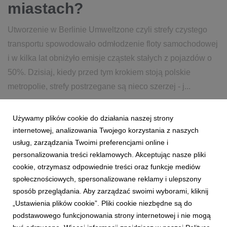
miastach?
Utworzenie w Berlinie Umweltzone czyli strefy czystego
transportu spowodowało odmłodzenie floty samochodowej
i w kilka lat obniżyło emisje cząstek stałych z pojazdów o
50%. Dzisiaj, kiedy przed tym krokiem stoją polskie
metropolie, strefy postrzegane są nieco szerzej - j...
24 sierpnia 2022
czytaj więcej...
Używamy plików cookie do działania naszej strony
CZYSTE POWIETRZE
internetowej, analizowania Twojego korzystania z naszych
usług, zarządzania Twoimi preferencjami online i
personalizowania treści reklamowych. Akceptując nasze pliki
cookie, otrzymasz odpowiednie treści oraz funkcje mediów
społecznościowych, spersonalizowane reklamy i ulepszony
sposób przeglądania. Aby zarządzać swoimi wyborami, kliknij
„Ustawienia plików cookie”. Pliki cookie niezbędne są do
podstawowego funkcjonowania strony internetowej i nie mogą