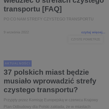
wiedzieć o strefach czystego
transportu [FAQ]
PO CO NAM STREFY CZYSTEGO TRANSPORTU
9 września 2022
czytaj więcej...
CZYSTE POWIETRZE
AKTUALNOŚCI
37 polskich miast będzie
musiało wprowadzić strefy
czystego transportu?
Przyjęty przez Komisję Europejską w czerwcu Krajowy
Plan Odbudowy dla Polski zakłada, że w miastach