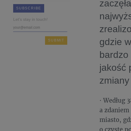
zaczęła
SUBSCRIBE
najwyżs
Let's stay in touch!
zrealiz
gdzie w
bardzo 
jakość 
zmiany 
· Według 
a zdaniem
miasto, gd
o czyste p