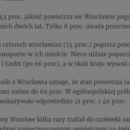
43 proc. jakość powietrza we Wrocławiu pogo
tnich dwóch lat. Tylko 8 proc. uważa przeciw
a czterech wrocławian (74 proc.) popiera pow
ransportu w ich mieście. Nieco niższe poparci
i Łodzi (po 66 proc), a w skali kraju wynosi 
osób z Wrocławia uznaje, że stan powietrza la
ono rośnie do 69 proc. W ogólnopolskiej próbi
wskazywało odpowiednio 21 proc. i 40 proc.
imy Wrocław kilka razy trafiał do czołówki r
ardziej zanieczyszczonym powietrzem na świe