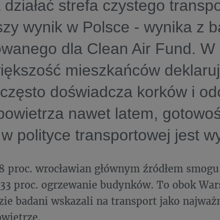
 działać strefa czystego transpo
zy wynik w Polsce - wynika z 
owanego dla Clean Air Fund. W 
iększość mieszkańców deklaruj
często doświadcza korków i od
powietrza nawet latem, gotowo
w polityce transportowej jest w
38 proc. wrocławian głównym źródłem smogu
 33 proc. ogrzewanie budynków. To obok War
zie badani wskazali na transport jako najważ
owietrze.