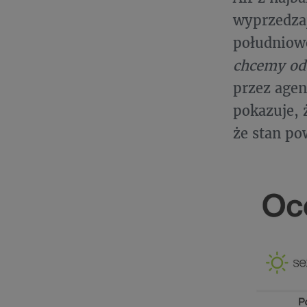
wyprzedzaj
południowe
chcemy od
przez agen
pokazuje,
że stan pow