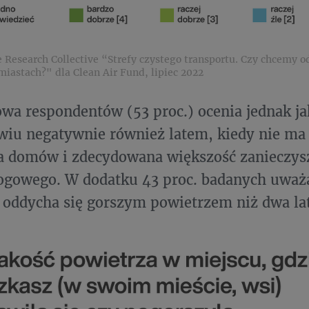
e Research Collective “Strefy czystego transportu. Czy chcemy
iastach?" dla Clean Air Fund, lipiec 2022
wa respondentów (53 proc.) ocenia jednak ja
iu negatywnie również latem, kiedy nie ma
a domów i zdecydowana większość zanieczys
ogowego. W dodatku 43 proc. badanych uważ
oddycha się gorszym powietrzem niż dwa la