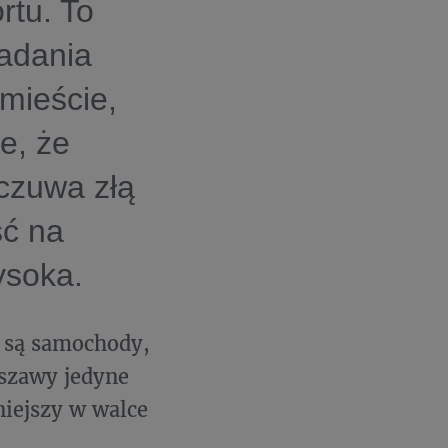
rtu. To
badania
mieście,
e, że
czuwa złą
ść na
ysoka.
 są samochody,
szawy jedyne
niejszy w walce