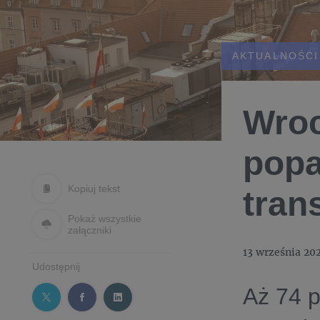
AKTUALNOŚCI
Wroc
popa
Kopiuj tekst
tran
Pokaż wszystkie
załączniki
13 września 20
Udostępnij
Aż 74 p