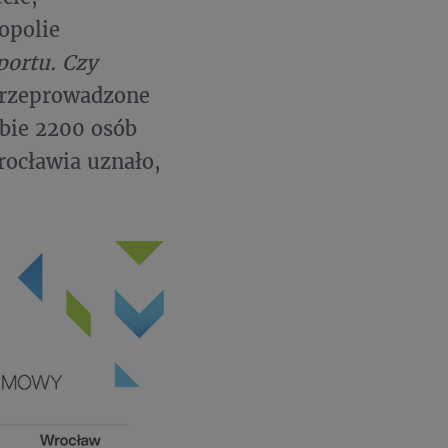
opolie
portu. Czy
przeprowadzone
óbie 2200 osób
ocławia uznało,