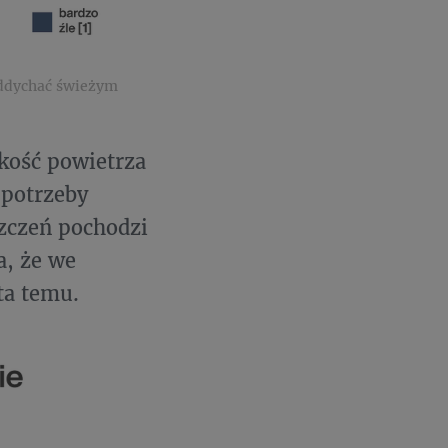
 oddychać świeżym
kość powietrza
 potrzeby
zczeń pochodzi
a, że we
ta temu.