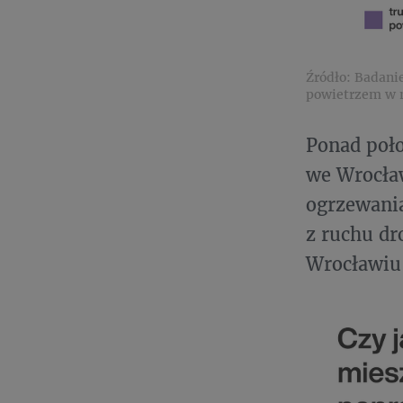
Źródło: Badani
powietrzem w m
Ponad poło
we Wrocław
ogrzewani
z ruchu dr
Wrocławiu 