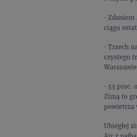
· Zdaniem 
ciągu osta
· Trzech n
czystego t
Warszawie 
· 53 proc. 
Zimą to gr
powietrza 
Ubiegłej z
Air z najb