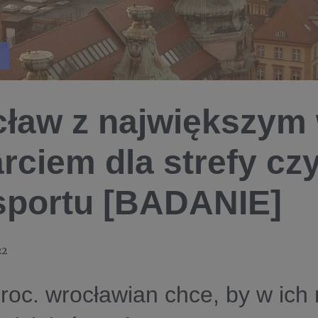
ław z największym 
rciem dla strefy cz
sportu [BADANIE]
22
roc. wrocławian chce, by w ich