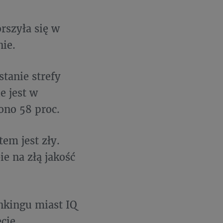
rszyła się w
nie.
stanie strefy
e jest w
ono 58 proc.
tem jest zły.
e na złą jakość
ankingu miast IQ
cie,