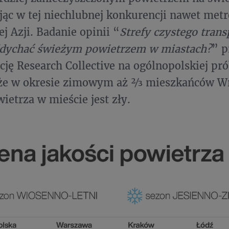
ąc w tej niechlubnej konkurencji nawet metr
j Azji. Badanie opinii “
Strefy czystego trans
dychać świeżym powietrzem w miastach?
” 
cję Research Collective na ogólnopolskiej pr
 że w okresie zimowym aż ⅔ mieszkańców Wr
ietrza w mieście jest zły.