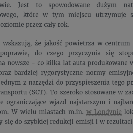
twie. Jest to spowodowane dużym nat
wego, które w tym miejscu utrzymuje s
ziomie przez cały rok.
 wskazują, że jakość powietrza w centrum
poprawie, do czego przyczynia się sto
na nowsze - co kilka lat auta produkowane
coraz bardziej rygorystyczne normy emisyj
Jednym z narzędzi do przyspieszenia tego pro
ransportu (SCT). To szeroko stosowane w za
e ograniczające wjazd najstarszym i najba
m. W wielu miastach m.in.
w Londynie
lok
y się do szybkiej redukcji emisji i w rezulta