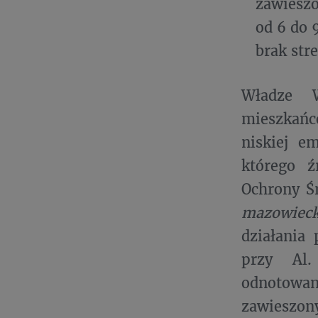
zawieszo
od 6 do 
brak stre
Władze W
mieszkańc
niskiej e
którego ź
Ochrony Ś
mazowiec
działania
przy Al.
odnotowan
zawieszon