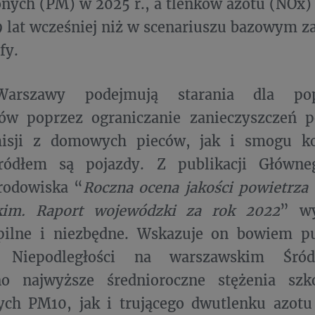
nych (PM) w 2025 r., a tlenków azotu (NOx) 
9 lat wcześniej niż w scenariuszu bazowym z
fy.
arszawy podejmują starania dla po
ów poprzez ograniczanie zanieczyszczeń p
misji z domowych pieców, jak i smogu k
ródłem są pojazdy. Z publikacji Główne
rodowiska “
Roczna ocena jakości powietrza
kim. Raport wojewódzki za rok 2022
” wy
 pilne i niezbędne. Wskazuje on bowiem 
 Niepodległości na warszawskim Śródm
o najwyższe średnioroczne stężenia szk
ych PM10, jak i trującego dwutlenku azot