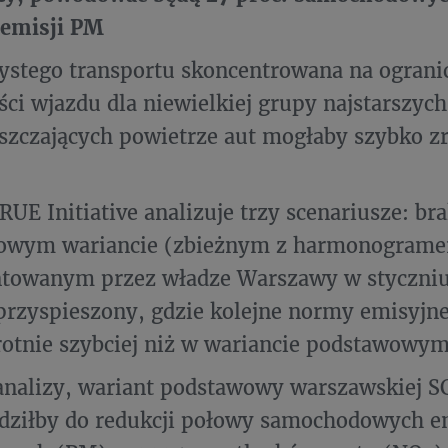
 emisji PM
zystego transportu skoncentrowana na ograni
ci wjazdu dla niewielkiej grupy najstarszych 
szczających powietrze aut mogłaby szybko 
RUE Initiative analizuje trzy scenariusze: br
owym wariancie (zbieżnym z harmonogram
ntowanym przez władze Warszawy w styczniu
przyspieszony, gdzie kolejne normy emisyj
otnie szybciej niż w wariancie podstawowym
nalizy, wariant podstawowy warszawskiej S
ziłby do redukcji połowy samochodowych e