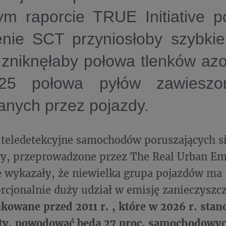
m raporcie TRUE Initiative p
enie SCT przyniosłoby szybkie
 zniknęłaby połowa tlenków azo
25 połowa pyłów zawieszo
anych przez pojazdy.
teledetekcyjne samochodów poruszających si
y, przeprowadzone przez The Real Urban Em
ve wykazały, że niewielka grupa pojazdów ma
rcjonalnie duży udział w emisję zanieczyszc
owane przed 2011 r. , które w 2026 r. stan
oty, powodować będą 27 proc. samochodowyc