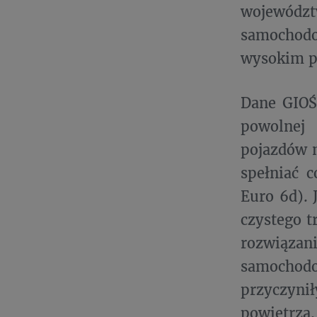
wojewódz
samochodo
wysokim po
Dane GIOŚ
powolnej 
pojazdów 
spełniać 
Euro 6d). 
czystego t
rozwiązani
samochodo
przyczynił
powietrza.