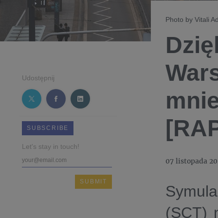
Photo by Vitali A
Dzię
Wars
Udostępnij
mnie
[RA
SUBSCRIBE
Let's stay in touch!
07 listopada 2
Symula
(SCT) 