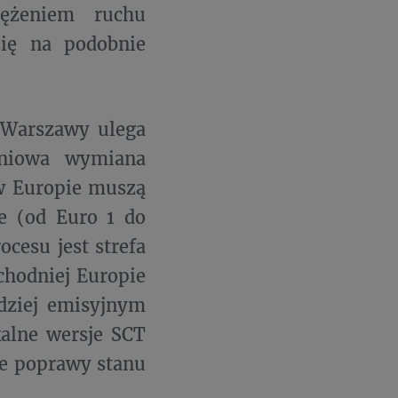
ężeniem ruchu
ię na podobnie
 Warszawy ulega
pniowa wymiana
 w Europie muszą
ne (od Euro 1 do
cesu jest strefa
chodniej Europie
rdziej emisyjnym
alne wersje SCT
cie poprawy stanu