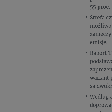
55 proc.
Strefa c
możliwoś
zanieczy
emisje.
Raport T
podstaw
zapreze
wariant 
są dwukr
Według a
doprowad