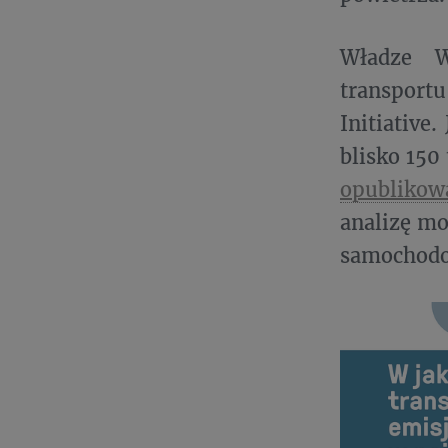
Władze W
transport
Initiative
blisko 150
opublikow
analizę mo
samochodo