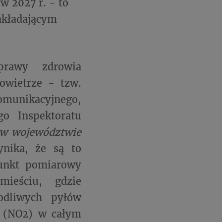
w 2027 r. - to
akładającym
prawy zdrowia
owietrze - tzw.
omunikacyjnego,
go Inspektoratu
 w województwie
nika, że są to
punkt pomiarowy
ieściu, gdzie
odliwych pyłów
u (NO2) w całym