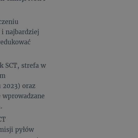
czeniu
i najbardziej
zredukować
ak SCT, strefa w
em
 2023) oraz
ne wprowadzane
.
CT
misji pyłów