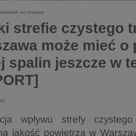
dutskevich via Unsplash
ki strefie czystego 
zawa może mieć o 
j spalin jeszcze w t
PORT]
023
cja wpływu strefy czystego 
na jakość powietrza w Warsza