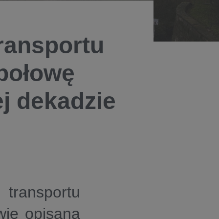
transportu
połowę
ej dekadzie
transportu
wie opisana