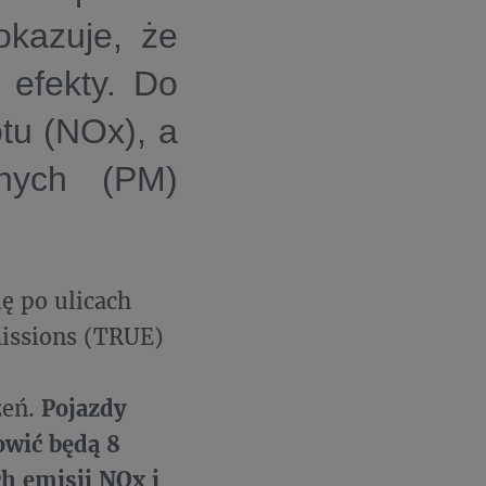
okazuje, że
 efekty. Do
tu (NOx), a
nych (PM)
ę po ulicach
issions (TRUE)
zeń.
Pojazdy
owić będą 8
h emisji NOx i