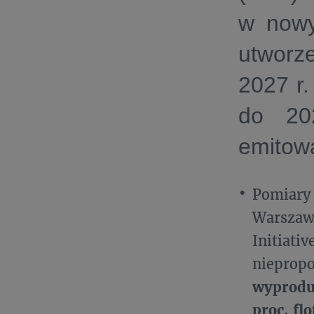
w nowy
utworz
2027 r.
do 20
emitow
Pomiary 
Warszaw
Initiati
niepropo
wyproduk
proc. fl