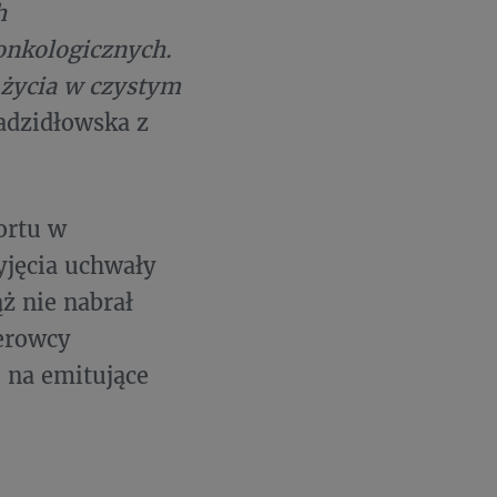
h
onkologicznych.
życia w czystym
dzidłowska z
ortu w
yjęcia uchwały
ż nie nabrał
ierowcy
 na emitujące