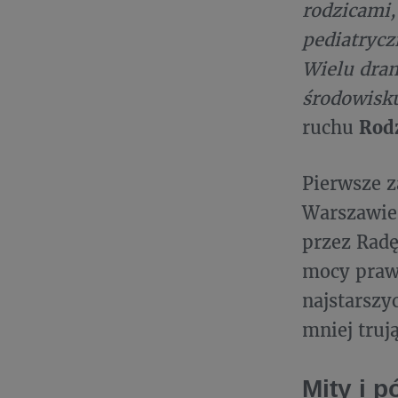
rodzicami,
pediatrycz
Wielu dra
środowisk
ruchu
Rodz
Pierwsze z
Warszawie 
przez Radę
mocy prawn
najstarszy
mniej truj
Mity i 