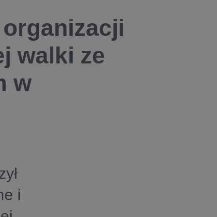
 organizacji
j walki ze
m w
zył
e i
ej