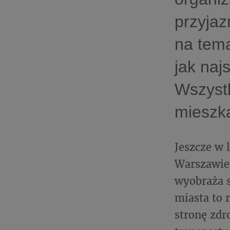
przyjaz
na tema
jak naj
Wszystk
mieszk
Jeszcze w 
Warszawie 
wyobraża s
miasta to 
stronę zdr