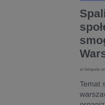
Spal
społ
smog
War
30 listopada 2
Temat s
warszaw
organiz