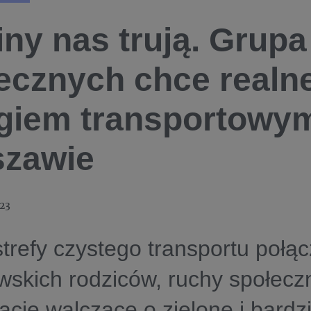
iny nas trują. Grupa
ecznych chce realne
iem transportowy
szawie
023
trefy czystego transportu połąc
skich rodziców, ruchy społeczn
acje walczące o zielone i bardzi