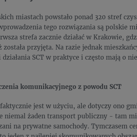
kich miastach powstało ponad 320 stref czys
wprowadzenia tego rozwiązania są polskie mi
erwsza strefa zacznie działać w Krakowie, gdz
ż została przyjęta. Na razie jednak mieszkańc
i działania SCT w praktyce i często mają o nie
czenia komunikacyjnego z powodu SCT
 faktycznie jest w użyciu, ale dotyczy ono gm
e niemal żaden transport publiczny - tam m
azani na prywatne samochody. Tymczasem cen
o jeden z najlepiej skomunikowanych obszar