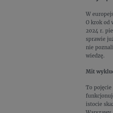
W europejs
O krok od 
2024 r. pi
sprawie ju
nie poznal
wiedzę.
Mit wyklu
To pojęcie
funkcjonuj
istocie sk
Warszawy t