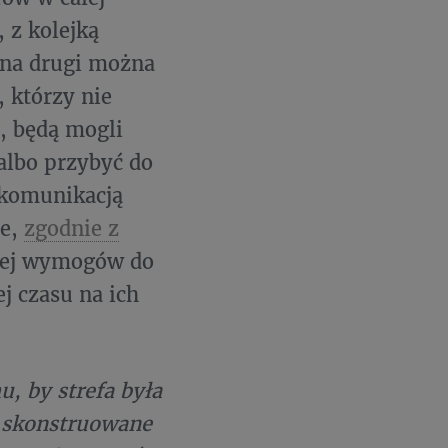
 z kolejką
 na drugi można
, którzy nie
, będą mogli
albo przybyć do
 komunikacją
ie,
zgodnie z
 jej wymogów do
j czasu na ich
, by strefa była
i skonstruowane