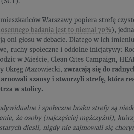
 (SCT).
mieszkańców Warszawy popiera strefę czyst
osennego badania jest to niemal 70%
), jedn
ają oni głosu w debacie. Dlatego w ich imieni
e, ruchy społeczne i oddolne inicjatywy: Rod
odzic w Mieście, Clean Cites Campaign, HEAL
ny Okręg Mazowiecki,
zwracają się do radnyc
arnowali szansy i stworzyli strefę, która re
trza w stolicy.
ndywidualne i społeczne braku strefy są nie
ie, że osoby (najczęściej mężczyźni), którz
starych diesli, nigdy nie zajmowali się chory