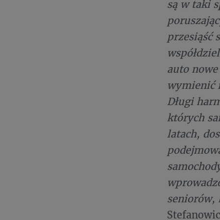
są w taki 
poruszając
przesiąść 
współdzie
auto nowe 
wymienić 
Długi har
których sa
latach, do
podejmowan
samochody 
wprowadzo
seniorów, 
Stefanowi