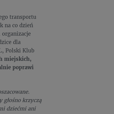
ego transportu
ak na co dzień
u organizacje
zice dla
, Polski Klub
h miejskich,
alnie poprawi
doszacowane.
y głośno krzyczą
mi dziećmi ani