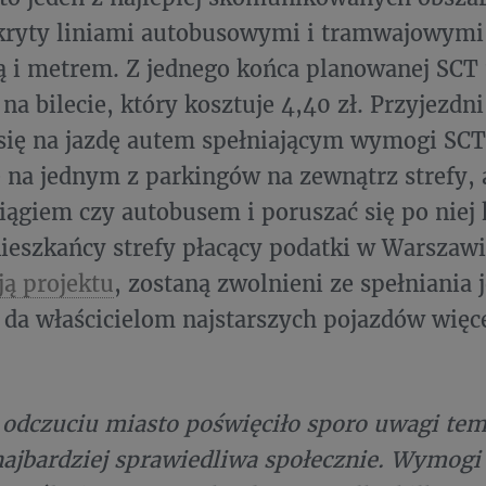
kryty liniami autobusowymi i tramwajowymi,
 i metrem. Z jednego końca planowanej SCT
na bilecie, który kosztuje 4,40 zł. Przyjezdni
się na jazdę autem spełniającym wymogi SCT
e na jednym z parkingów na zewnątrz strefy, 
ciągiem czy autobusem i poruszać się po niej
ieszkańcy strefy płacący podatki w Warszaw
ą projektu
, zostaną zwolnieni ze spełniania
o da właścicielom najstarszych pojazdów więce
dczuciu miasto poświęciło sporo uwagi temu
ajbardziej sprawiedliwa społecznie. Wymog