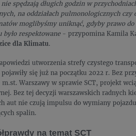
 nie spędzają długich godzin w przychodniac
nych, na oddziałach pulmonologicznych czy 
matów moglibyśmy uniknąć, gdyby prawo do 
u było respektowane
- przypomina Kamila Ka
ice dla Klimatu
.
apowiedzi utworzenia strefy czystego transp
pojawiły się już na początku 2022 r. Bez prz
 m.st. Warszawy w sprawie SCT, projekt wcią
ej. Bez tej decyzji warszawskich radnych k
ch aut nie czują impulsu do wymiany pojazdu
ących spalin.
półprawdy na temat SCT