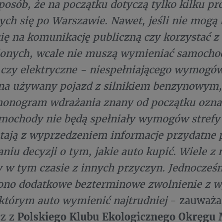
sposób, że na początku dotyczą tylko kilku p
ych się po Warszawie. Nawet, jeśli nie mogą 
się na komunikację publiczną czy korzystać z
lonych, wcale nie muszą wymieniać samocho
czy elektryczne - niespełniającego wymogó
na używany pojazd z silnikiem benzynowym, 
monogram wdrażania znany od początku oznac
mochody nie będą spełniały wymogów strefy
stają z wyprzedzeniem informacje przydatne 
iu decyzji o tym, jakie auto kupić. Wiele z 
w tym czasie z innych przyczyn. Jednocześn
no dodatkowe bezterminowe zwolnienie z 
którym auto wymienić najtrudniej
- zauważa
cz z
Polskiego Klubu Ekologicznego Okręgu