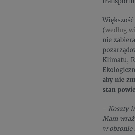
transportu
Większość 
(
według wi
nie zabier
pozarządow
Klimatu, R
Ekologicz
aby nie zm
stan powie
-
Koszty i
Mam wrażen
w obronie 