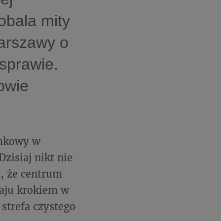
obala mity
Warszawy o
 sprawie.
owie
amkowy w
isiaj nikt nie
, że centrum
zaju krokiem w
 strefa czystego