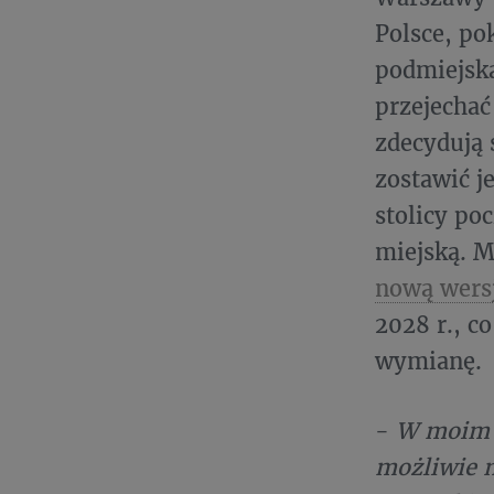
Polsce, po
podmiejską
przejechać 
zdecydują 
zostawić j
stolicy po
miejską. M
nową wersj
2028 r., c
wymianę.
-
W moim o
możliwie n