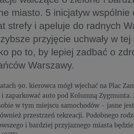
ne miasto. 5 inicjatyw wspólnie 
t strefy i apeluje do radnych 
szybsze przyjęcie uchwały w tej
o po to, by lepiej zadbać o zdr
ańców Warszawy.
latach 90. kierowca mógł wjechać na Plac Z
i zaparkować auto pod Kolumną Zygmunta. Dz
obie w tym miejscu samochodów - jasne jest
również przestrzeń rekreacji. Podobnego rod
owszego i bardziej przyjaznego miasta będzie