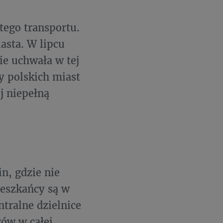
tego transportu.
asta. W lipcu
ie uchwała w tej
y polskich miast
j niepełną
in, gdzie nie
ieszkańcy są w
tralne dzielnice
ów w całej