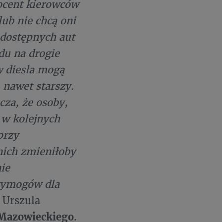
rocent kierowców
lub nie chcą oni
 dostępnych aut
du na drogie
w diesla mogą
nawet starszy.
za, że osoby,
 w kolejnych
przy
nich zmieniłoby
ie
wymogów dla
 Urszula
 Mazowieckiego
.