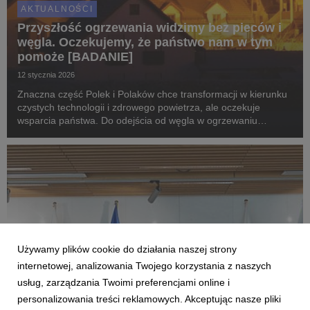
AKTUALNOŚCI
Przyszłość ogrzewania widzimy bez pieców i
węgla. Oczekujemy, że państwo nam w tym
pomoże [BADANIE]
12 stycznia 2026
Znaczna część Polek i Polaków chce transformacji w kierunku
czystych technologii i zdrowego powietrza, ale oczekuje
wsparcia państwa. Do odejścia od węgla w ogrzewaniu
budynków najsilniej przekonują nas dotacje dla domowych
inwestycji.
Używamy plików cookie do działania naszej strony
internetowej, analizowania Twojego korzystania z naszych
usług, zarządzania Twoimi preferencjami online i
personalizowania treści reklamowych. Akceptując nasze pliki
AKTUALNOŚCI