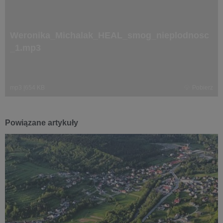
Weronika_Michalak_HEAL_smog_nieplodnosc
_1.mp3
mp3
|
654 KB
Pobierz
Powiązane artykuły