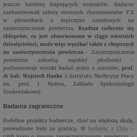
jeszcze bardziej frapujących wniosków. Badacze
zaobserwowali niższy stosunek chromosomów Y:X
w plemnikach u mężczyzn narażonych na
zanieczyszczenie powietrza.
Rzadsze rodzenie się
chłopców, co jest obserwowane w ciągu ostatnich
dziesięcioleci, może więc wynikać także z ekspozycji
na zanieczyszczenia powietrza
.- Z
anieczyszczenia
powietrza szkodzą męskiej płodności
-
podsumowuje wyniki badań jeden z autorów,
prof.
dr hab. Wojciech Hanke
z Instytutu Medycyny Pracy
im. prof. J. Nofera, Zakładu Epidemiologii
Środowiskowej.
Badania zagraniczne
Podobne projekty badawcze, choć na większą skalę,
prowadzone były za granicą. W
badaniu z Chin
-
czyli kraju o mocno zanieczyszczonym powietrzu -