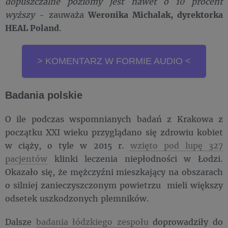
dopuszczalne poziomy jest nawet o 10 procent
wyższy
- zauważa
Weronika Michalak, dyrektorka
HEAL Polan
d
.
> KOMENTARZ W FORMIE AUDIO <
Badania polskie
O ile podczas wspomnianych badań z Krakowa z
początku XXI wieku przyglądano się zdrowiu kobiet
w ciąży, o tyle w 2015 r.
wzięto pod lupę 327
pacjentów
klinki leczenia niepłodności w Łodzi.
Okazało się, że mężczyźni mieszkający na obszarach
o silniej zanieczyszczonym powietrzu mieli większy
odsetek uszkodzonych plemników.
Dalsze
badania łódzkiego zespołu
doprowadziły do