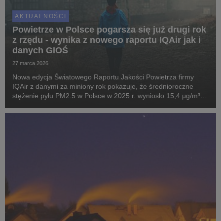
AKTUALNOŚCI
Powietrze w Polsce pogarsza się już drugi rok
z rzędu - wynika z nowego raportu IQAir jak i
danych GIOŚ
27 marca 2026
Nowa edycja Światowego Raportu Jakości Powietrza firmy
IQAir z danymi za miniony rok pokazuje, że średnioroczne
stężenie pyłu PM2.5 w Polsce w 2025 r. wyniosło 15,4 μg/m³,
czyli więcej niż w 2024 (14,8 μg/m³) i w 2023 (14,1 μg/m³).
Oficjalne polskie dane potwierdzają te ...