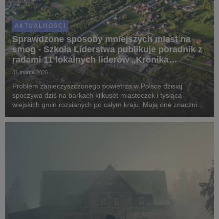
AKTUALNOŚCI
Sprawdzone sposoby mniejszych miast na
smog - Szkoła Liderstwa publikuje poradnik z
radami 11 lokalnych liderów „Kronika
czystego powietrza”
31 marca 2026
Problem zanieczyszczonego powietrza w Polsce dzisiaj
spoczywa dziś na barkach kilkuset miasteczek i tysiąca
wiejskich gmin rozsianych po całym kraju. Mają one znacznie
mniejsze zasoby do walki ze smogiem niż główne metropolie.
Samorządowcy znajdują jednak własne sposoby,...