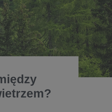
 między
ietrzem?