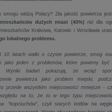
 smogu widzą Polacy? Zła jakość powietrza jest
mieszkańców dużych miast (40%)
niż dla og
 mieszkańców Krakowa, Katowic i Wrocławia ura
go lokalnego problemu.
l 10 latach walki o czyste powietrze, smog osa
i jako jeden z problemów, które powinny być 
h. Wyniki badań pokazują, że wciąż spo
czenie powietrza jako problem miejski, pod
 to przede wszystkim miejscowości mniejsze - c
względu na to, że to w tego typu miejscowośc
zw. “kopciuchów”, czyli starych kotłów na węgi