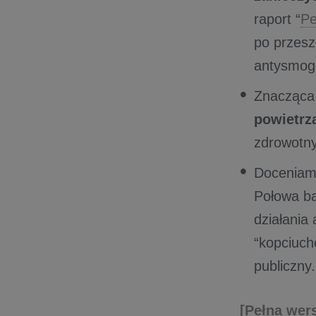
raport “
Pe
po przesz
antysmog
Znacząca
powietrz
zdrowotn
Doceniamy
Połowa b
działania
“kopciuch
publiczny.
[Pełna wers