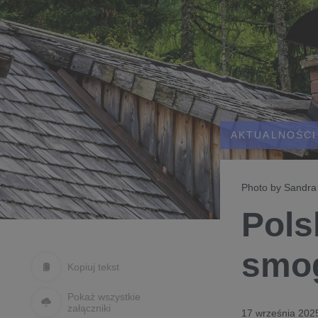
AKTUALNOŚCI
Photo by Sandra
Pols
smog
Kopiuj tekst
Pokaż wszystkie
załączniki
17 września 202