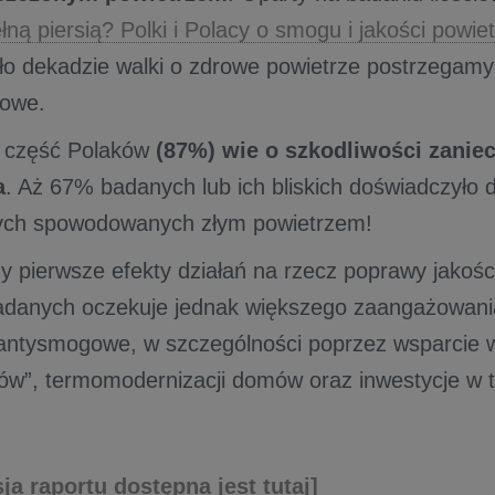
łną piersią? Polki i Polacy o smogu i jakości powie
ło dekadzie walki o zdrowe powietrze postrzegamy 
owe.
 część Polaków
(87%) wie o szkodliwości zanie
a
. Aż 67% badanych lub ich bliskich doświadczyło d
ych spowodowanych złym powietrzem!
 pierwsze efekty działań na rzecz poprawy jakości
adanych oczekuje jednak większego zaangażowani
 antysmogowe, w szczególności poprzez wsparcie
ów”, termomodernizacji domów oraz inwestycje w t
ja raportu dostępna jest tutaj]