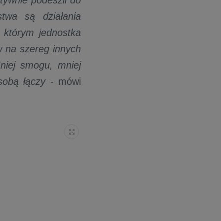
tywnie podeszli do
twa są działania
z którym jednostka
 na szereg innych
Mniej smogu, mniej
sobą łączy
- mówi