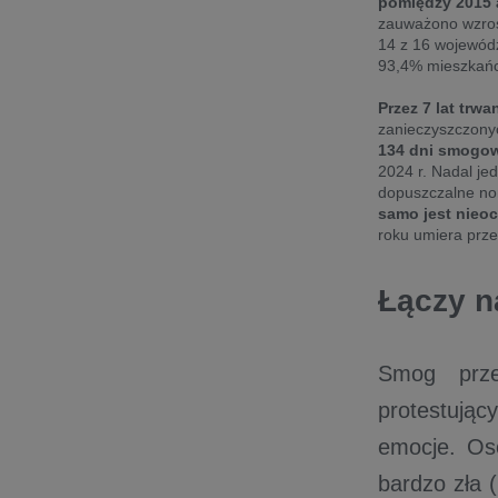
pomiędzy 2015 
zauważono wzros
14 z 16 wojewódz
93,4% mieszkańcó
P
rzez 7 lat tr
zanieczyszczonyc
134 dni smogow
2024 r. Nadal j
dopuszczalne no
samo jest nieo
roku umiera prze
Łączy n
Smog prze
protestując
emocje. Oso
bardzo zła (