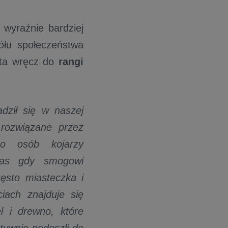
 wyraźnie bardziej
ółu społeczeństwa
sta wręcz do
rangi
dził się w naszej
rozwiązane przez
ro osób kojarzy
czas gdy smogowi
zęsto miasteczka i
iach znajduje się
el i drewno, które