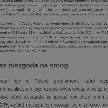
a 2024 r. średnioroczne stężenie pyłów PM2.5 spadło o 35%.
Niest
t stężenia pyłów na niektórych stacjach w Polsce.Uchwały antysmogo
tw (oprócz podlaskiego i warmińsko-mazurskiego), a na objętym nimi 
w Polski. Od lipca 2024 działa w Warszawie pierwsza w Polsce strefa
wania programu Czyste Powietrze wymieniono 1 mln kopciuchów
. Dz
h miastach udało się znacząco ograniczyć zanieczyszczenie powietrz
ych w 2014 r. do 23 dni w 2024
, a Kraków ze średnio 137 dni w 2014
ednak na ogromnym obszarze Polski, szczególnie w sezonie zimowym, 
rmy jakości powietrza. Ponad
2 mln domów wciąż ogrzewanych jest 
cieplonych.
W efekcie z powodu oddychania zanieczyszczonym powie
dwcześnie ponad 40 tys. osób.
as niezgoda na smog
stał być w Polsce problemem, który wypr
ych na ulice, ale jego częste występowanie wciąż 
by, które wskazały, że jakość powietrza w ich ok
23% ogółu) najczęściej obawiają się o zdrowie swoj