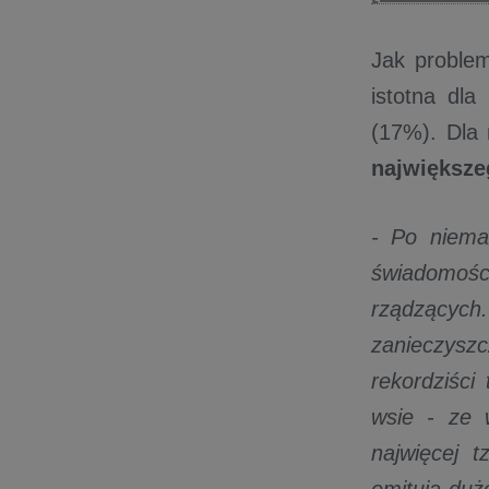
Jak problem
istotna dla
(17%). Dla
największe
- Po niema
świadomośc
rządzącyc
zanieczysz
rekordziści
wsie - ze 
najwięcej t