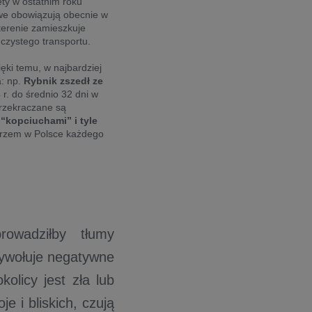
ety w ostatnim roku
we obowiązują obecnie w
terenie zamieszkuje
 czystego transportu.
ięki temu, w najbardziej
a: np.
Rybnik zszedł ze
 r. do średnio 32 dni w
przekraczane są
“kopciuchami” i tyle
trzem w Polsce każdego
owadziłby tłumy
wywołuje negatywne
olicy jest zła lub
e i bliskich, czują