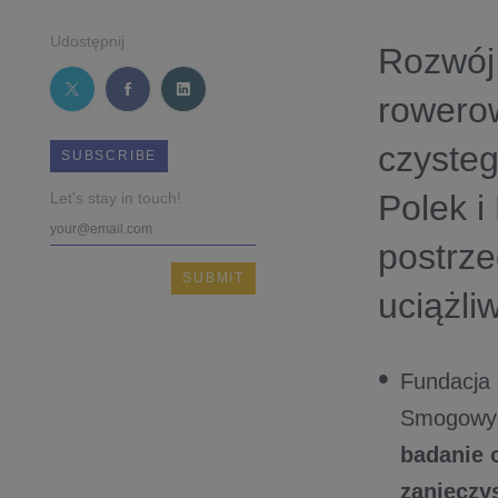
Udostępnij
Rozwój
rowerow
czysteg
SUBSCRIBE
Polek i
Let's stay in touch!
postrze
uciążli
Fundacja
Smogowym
badanie 
zanieczy