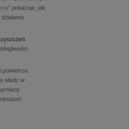
trza
” pokazuje, jak
działania
czyszczeń
olegliwości
 powietrza.
a władz w
 wymiany
ransport