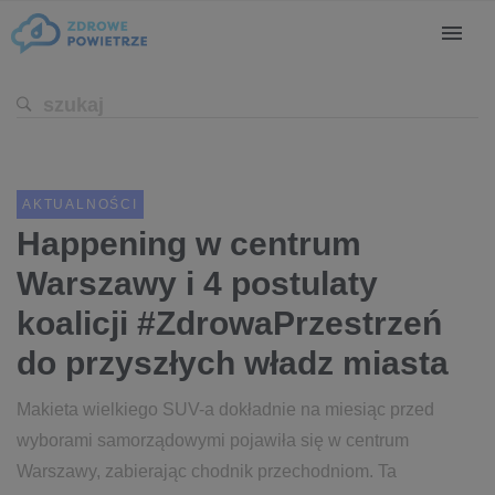
AKTUALNOŚCI
Happening w centrum
Warszawy i 4 postulaty
koalicji #ZdrowaPrzestrzeń
do przyszłych władz miasta
Makieta wielkiego SUV-a dokładnie na miesiąc przed
wyborami samorządowymi pojawiła się w centrum
Warszawy, zabierając chodnik przechodniom. Ta