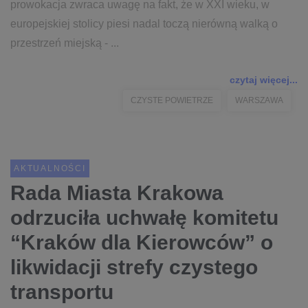
prowokacja zwraca uwagę na fakt, że w XXI wieku, w
europejskiej stolicy piesi nadal toczą nierówną walką o
przestrzeń miejską - ...
czytaj więcej...
CZYSTE POWIETRZE
WARSZAWA
AKTUALNOŚCI
Rada Miasta Krakowa
odrzuciła uchwałę komitetu
“Kraków dla Kierowców” o
likwidacji strefy czystego
transportu