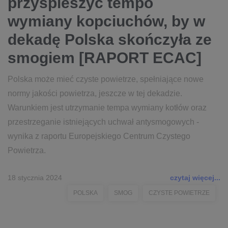
przyspieszyć tempo
wymiany kopciuchów, by w
dekadę Polska skończyła ze
smogiem [RAPORT ECAC]
Polska może mieć czyste powietrze, spełniające nowe
normy jakości powietrza, jeszcze w tej dekadzie.
Warunkiem jest utrzymanie tempa wymiany kotłów oraz
przestrzeganie istniejących uchwał antysmogowych -
wynika z raportu Europejskiego Centrum Czystego
Powietrza.
18 stycznia 2024
czytaj więcej...
POLSKA
SMOG
CZYSTE POWIETRZE