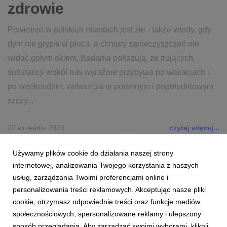
zdrowie
Powietrze w polskich miastach jest złe - także wtedy, gdy
dym nie gryzie w płuca, a chmury zanieczyszczeń nie
widać gołym okiem. Badania pokazują, że trujących
substancji wokół nas wyraźnie przybywa po wakacjach i
po weekendzie, zwłaszcza w porannym i popołudniowym
szczy...
22 września 2023
czytaj więcej...
CZYSTE POWIETRZE
DZIEŃ BEZ SAMOCHODU
Używamy plików cookie do działania naszej strony
STREFA CZYSTEGO TRANSPORTU
internetowej, analizowania Twojego korzystania z naszych
usług, zarządzania Twoimi preferencjami online i
personalizowania treści reklamowych. Akceptując nasze pliki
cookie, otrzymasz odpowiednie treści oraz funkcje mediów
społecznościowych, spersonalizowane reklamy i ulepszony
sposób przeglądania. Aby zarządzać swoimi wyborami, kliknij