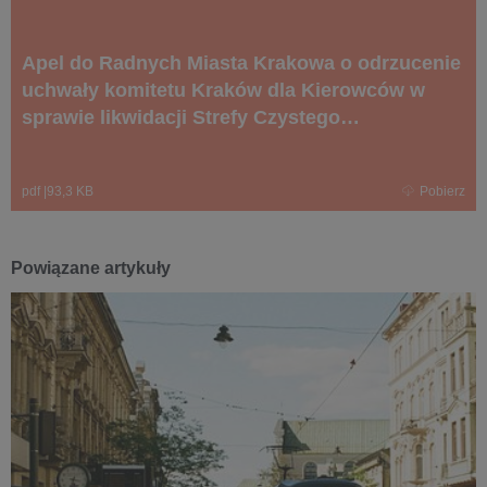
Apel do Radnych Miasta Krakowa o odrzucenie
uchwały komitetu Kraków dla Kierowców w
sprawie likwidacji Strefy Czystego
Transportu.docx.pdf
pdf
|
93,3 KB
Pobierz
Powiązane artykuły