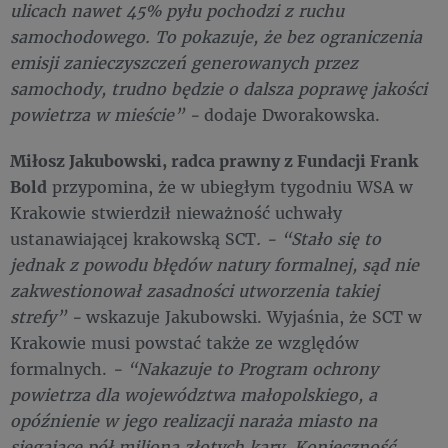
ulicach nawet 45% pyłu pochodzi z ruchu
samochodowego.
To pokazuje, że bez ograniczenia
emisji zanieczyszczeń generowanych przez
samochody, trudno będzie o dalsza poprawę jakości
powietrza w mieście” -
dodaje Dworakowska.
Miłosz Jakubowski, radca prawny z Fundacji Frank
Bold
przypomina, że w ubiegłym tygodniu WSA w
Krakowie stwierdził nieważność uchwały
ustanawiającej krakowską SCT
. - “Stało się to
jednak z powodu błędów natury formalnej, sąd nie
zakwestionował zasadności utworzenia takiej
strefy” -
wskazuje Jakubowski.
Wyjaśnia, że SCT w
Krakowie musi powstać także ze względów
formalnych.
- “Nakazuje to Program ochrony
powietrza dla województwa małopolskiego, a
opóźnienie w jego realizacji naraża miasto na
sięgające pół miliona złotych kary. Konieczność