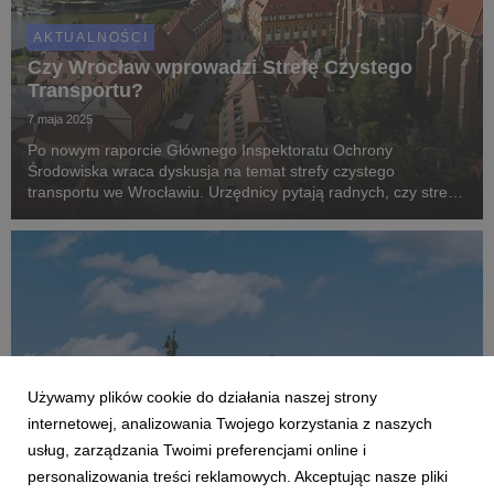
AKTUALNOŚCI
Czy Wrocław wprowadzi Strefę Czystego
Transportu?
7 maja 2025
Po nowym raporcie Głównego Inspektoratu Ochrony
Środowiska wraca dyskusja na temat strefy czystego
transportu we Wrocławiu. Urzędnicy pytają radnych, czy strefę
w ogóle wprowadzać. Prawnicy podkreślają, że obowiązek
utworzenia SCT we Wrocławiu wynika z Programu ochrony p...
Używamy plików cookie do działania naszej strony
internetowej, analizowania Twojego korzystania z naszych
usług, zarządzania Twoimi preferencjami online i
personalizowania treści reklamowych. Akceptując nasze pliki
AKTUALNOŚCI