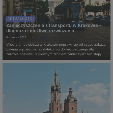
AKTUALNOŚCI
Zanieczyszczenia z transportu w Krakowie –
diagnoza i możliwe rozwiązania
9 czerwca 2025
Choć stan powietrza w Krakowie poprawił się od czasu zakazu
palenia węglem, wciąż daleko mu do bezpiecznego dla
zdrowia poziomu, a głównym źródłem zanieczyszczeń stają się
teraz samochodowe spaliny. Skutki zdrowotne wdychania
dwutlenku azotu z rur wydechowych aut mieszka...