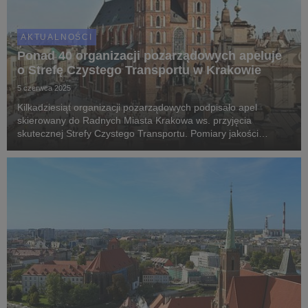
AKTUALNOŚCI
Ponad 40 organizacji pozarządowych apeluje
o Strefę Czystego Transportu w Krakowie
5 czerwca 2025
Kilkadziesiąt organizacji pozarządowych podpisało apel
skierowany do Radnych Miasta Krakowa ws. przyjęcia
skutecznej Strefy Czystego Transportu. Pomiary jakości
powietrza wskazują, że w wielu miejscach Krakowa stężenia
szkodliwego dwutlenku azotu, za którego emisję w 70%...