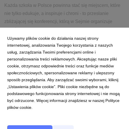
Każda szkoła w Polsce powinna stać się miejscem, które
nie tylko edukuje, a inspiruje i chroni - to przesłanie
zbliżającej się konferencji, którą w Sejmie organizuje
zespół parlamentarny “Rodzice dla Klimatu”. Już w
najbliższy piątek osoby ze świata polityki, samorządów,...
Używamy plików cookie do działania naszej strony
internetowej, analizowania Twojego korzystania z naszych
usług, zarządzania Twoimi preferencjami online i
8 października 2025
czytaj więcej...
personalizowania treści reklamowych. Akceptując nasze pliki
EDUKACJA
KLIMAT
cookie, otrzymasz odpowiednie treści oraz funkcje mediów
społecznościowych, spersonalizowane reklamy i ulepszony
sposób przeglądania. Aby zarządzać swoimi wyborami, kliknij
„Ustawienia plików cookie”. Pliki cookie niezbędne są do
podstawowego funkcjonowania strony internetowej i nie mogą
być odrzucone. Więcej informacji znajdziesz w naszej Polityce
plików cookie.