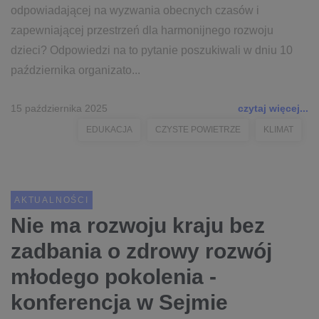
odpowiadającej na wyzwania obecnych czasów i
zapewniającej przestrzeń dla harmonijnego rozwoju
dzieci? Odpowiedzi na to pytanie poszukiwali w dniu 10
października organizato...
15 października 2025
czytaj więcej...
EDUKACJA
CZYSTE POWIETRZE
KLIMAT
AKTUALNOŚCI
Nie ma rozwoju kraju bez
zadbania o zdrowy rozwój
młodego pokolenia -
konferencja w Sejmie