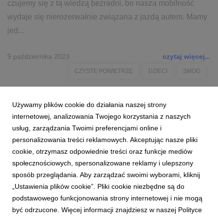
czujemy się z tą wiedzą bezradni, bo nasza mobilność
wydaje się nierozerwalnie związana z jazdą autem. Mamy
jed...
9 października 2023
czytaj więcej...
CZYSTE POWIETRZE
DZIECI
SMOG
Używamy plików cookie do działania naszej strony
internetowej, analizowania Twojego korzystania z naszych
usług, zarządzania Twoimi preferencjami online i
personalizowania treści reklamowych. Akceptując nasze pliki
cookie, otrzymasz odpowiednie treści oraz funkcje mediów
społecznościowych, spersonalizowane reklamy i ulepszony
sposób przeglądania. Aby zarządzać swoimi wyborami, kliknij
„Ustawienia plików cookie”. Pliki cookie niezbędne są do
podstawowego funkcjonowania strony internetowej i nie mogą
być odrzucone. Więcej informacji znajdziesz w naszej Polityce